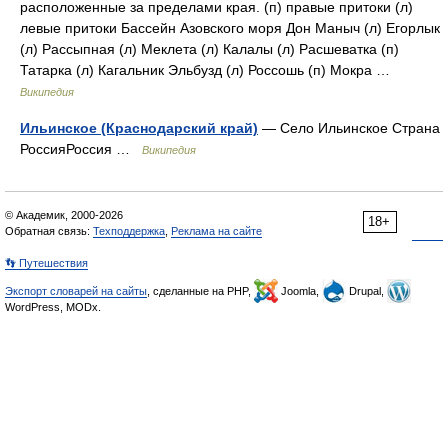
расположенные за пределами края. (п) правые притоки (л)
левые притоки Бассейн Азовского моря Дон Маныч (л) Егорлык
(л) Рассыпная (л) Меклета (л) Калалы (л) Расшеватка (п)
Татарка (л) Кагальник Эльбузд (л) Россошь (п) Мокра …
Википедия
Ильинское (Краснодарский край)
— Село Ильинское Страна
РоссияРоссия …
Википедия
© Академик, 2000-2026
18+
Обратная связь:
Техподдержка
,
Реклама на сайте
👣 Путешествия
Экспорт словарей на сайты
, сделанные на PHP,
Joomla,
Drupal,
WordPress, MODx.