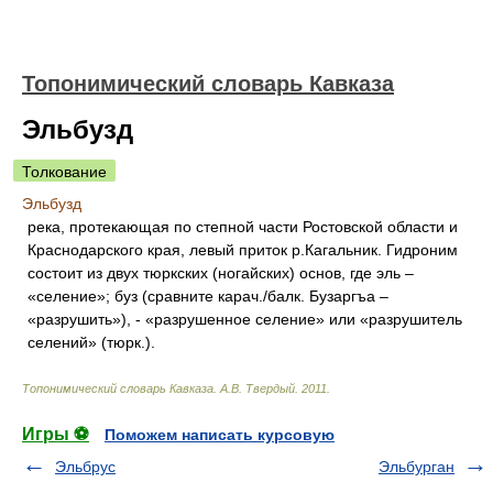
Топонимический словарь Кавказа
Эльбузд
Толкование
Эльбузд
река, протекающая по степной части Ростовской области и
Краснодарского края, левый приток р.Кагальник. Гидроним
состоит из двух тюркских (ногайских) основ, где эль –
«селение»; буз (сравните карач./балк. Бузаргъа –
«разрушить»), - «разрушенное селение» или «разрушитель
селений» (тюрк.).
Топонимический словарь Кавказа
.
А.В. Твердый
.
2011
.
Игры ⚽
Поможем написать курсовую
Эльбрус
Эльбурган