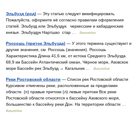
Эльбузд (род)
— Эту статью следует викифицировать.
Пожалуйста, оформите её согласно правилам оформления
статей. Эльбузд или Эльбуздук черкесские и кабардинские
князья. Эльбуздук Нартшао стар …
Википедия
Россошь (приток Эльбузда)
— У этого термина существуют и
другие значения, см. Россошь (значения). Россошь
Характеристика Длина 41,6 км, от истока Среднего Эльбузда
68,9 км Бассейн Атлантический океан, Чёрное море, Азовское
море Бассейн рек Эльбузд → Кагальник …
Википедия
Реки Ростовской области
— Список рек Ростовской области
Курсивом отмечены реки, расположенные за пределами
области. (п) правые притоки (л) левые притоки Все реки
Ростовской области относятся к бассейну Азовского моря,
большинство к бассейну реки Дон. На территории области …
Википедия